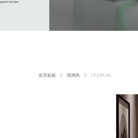
首页标题
ꄲ
国潮风
ꄲ
LT-LPG-01